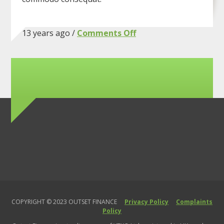
on
13 years ago /
Comments Off
Headers
Post
COPYRIGHT © 2023 OUTSET FINANCE
Privacy Policy
Complaints
Policy